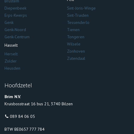
Brustem
Diepenbeek
Sint-Joris-Winge
Erps-Kwerps
Sint-Truiden
Genk
Tessenderlo
Genk-Noord
Tienen
Genk-Centrum
Tongeren
Wilsele
Hasselt
Zonhoven
Herselt
Zutendaal
Zolder
Heusden
Hoofdzetel
Brim N.V.
Kruisbosstraat 16 bus 21, 3740 Bilzen
089 84 06 05
BTW BE0657 777 784