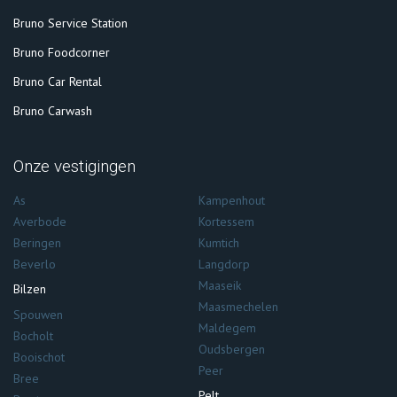
Bruno Service Station
Bruno Foodcorner
Bruno Car Rental
Bruno Carwash
Onze vestigingen
As
Kampenhout
Averbode
Kortessem
Beringen
Kumtich
Beverlo
Langdorp
Maaseik
Bilzen
Maasmechelen
Spouwen
Maldegem
Bocholt
Oudsbergen
Booischot
Peer
Bree
Pelt