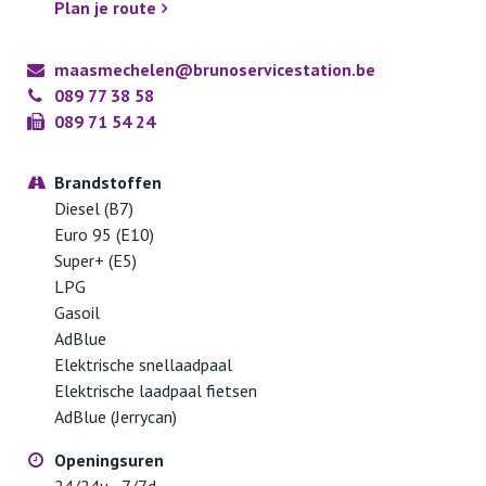
Plan je route
maasmechelen@brunoservicestation.be
089 77 38 58
089 71 54 24
Brandstoffen
Diesel (B7)
Euro 95 (E10)
Super+ (E5)
LPG
Gasoil
AdBlue
Elektrische snellaadpaal
Elektrische laadpaal fietsen
AdBlue (Jerrycan)
Openingsuren
24/24u - 7/7d