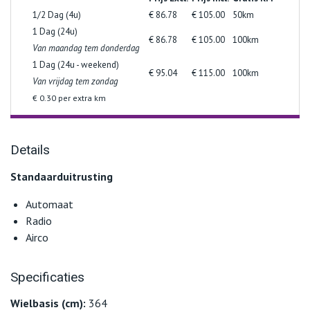
1/2 Dag (4u)
€ 86.78
€ 105.00
50km
1 Dag (24u)
€ 86.78
€ 105.00
100km
Van maandag tem donderdag
1 Dag (24u - weekend)
€ 95.04
€ 115.00
100km
Van vrijdag tem zondag
€ 0.30 per extra km
Details
Standaarduitrusting
Automaat
Radio
Airco
Specificaties
Wielbasis (cm):
364