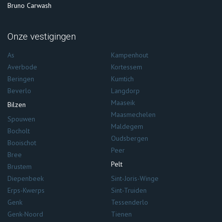
Bruno Carwash
Onze vestigingen
As
Kampenhout
Averbode
Kortessem
Beringen
Kumtich
Beverlo
Langdorp
Maaseik
Bilzen
Maasmechelen
Spouwen
Maldegem
Bocholt
Oudsbergen
Booischot
Peer
Bree
Pelt
Brustem
Diepenbeek
Sint-Joris-Winge
Erps-Kwerps
Sint-Truiden
Genk
Tessenderlo
Genk-Noord
Tienen