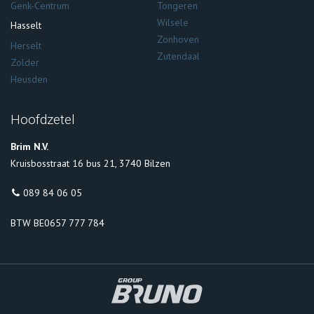
Genk-Centrum
Tongeren
Wilsele
Hasselt
Zonhoven
Herselt
Zutendaal
Zolder
Heusden
Hoofdzetel
Brim N.V.
Kruisbosstraat 16 bus 21, 3740 Bilzen
089 84 06 05
BTW BE0657 777 784