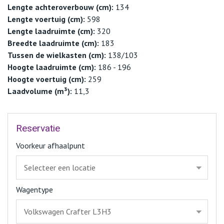
Lengte achteroverbouw (cm):
134
Lengte voertuig (cm):
598
Lengte laadruimte (cm):
320
Breedte laadruimte (cm):
183
Tussen de wielkasten (cm):
138/103
Hoogte laadruimte (cm):
186 - 196
Hoogte voertuig (cm):
259
Laadvolume (m³):
11,3
Reservatie
Voorkeur afhaalpunt
Wagentype